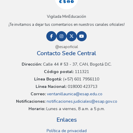
Vigilada MinEducación
¡Te invitamos a dejar tus comentarios en nuestros canales oficiales!
@esapoficial
Contacto Sede Central
Dirección:
Calle 44 # 53 - 37, CAN, Bogotá D.C.
Código postal:
111321
Línea Bogotá:
(+57) 601 7956110
Línea Nacional:
018000 423713
Correo:
ventanillaunica@esap.edu.co
Notificaciones:
notificaciones.judiciales@esap.gov.co
Horario:
Lunes a viernes, 8 a.m. a 5 p.m.
Enlaces
Política de privacidad