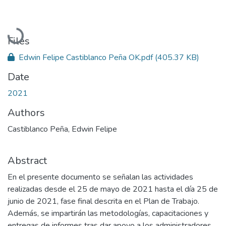
Loading...
Files
Edwin Felipe Castiblanco Peña OK.pdf
(405.37 KB)
Date
2021
Authors
Castiblanco Peña, Edwin Felipe
Abstract
En el presente documento se señalan las actividades
realizadas desde el 25 de mayo de 2021 hasta el día 25 de
junio de 2021, fase final descrita en el Plan de Trabajo.
Además, se impartirán las metodologías, capacitaciones y
entregas de informes tras dar apoyo a los administradores