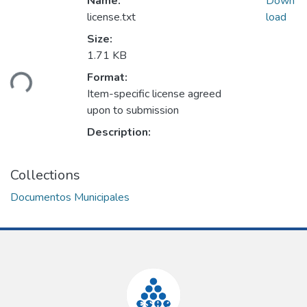
Name:
Down
license.txt
load
Size:
1.71 KB
ding...
Format:
Item-specific license agreed
upon to submission
Description:
Collections
Documentos Municipales