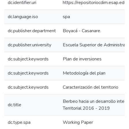
dc.identifier.uri
https://repositoriocdim.esap.e
dc.language.iso
spa
dc.publisher.department
Boyacá - Casanare.
dc.publisher.university
Escuela Superior de Administrac
dc.subject.keywords
Plan de inversiones
dc.subject.keywords
Metodología del plan
dc.subject.keywords
Caracterización del territorio
Berbeo hacia un desarrollo integr
dc.title
Territorial 2016 - 2019
dc.type.spa
Working Paper