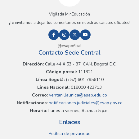
Vigilada MinEducación
¡Te invitamos a dejar tus comentarios en nuestros canales oficiales!
@esapoficial
Contacto Sede Central
Dirección:
Calle 44 # 53 - 37, CAN, Bogotá D.C.
Código postal:
111321
Línea Bogotá:
(+57) 601 7956110
Línea Nacional:
018000 423713
Correo:
ventanillaunica@esap.edu.co
Notificaciones:
notificaciones.judiciales@esap.gov.co
Horario:
Lunes a viernes, 8 a.m. a 5 p.m.
Enlaces
Política de privacidad