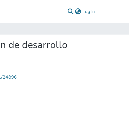
(current)
Log In
an de desarrollo
71/24896