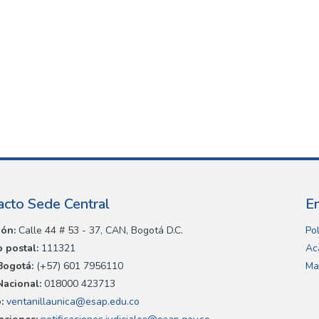
acto Sede Central
E
ión:
Calle 44 # 53 - 37, CAN, Bogotá D.C.
Pol
 postal:
111321
Ac
Bogotá:
(+57) 601 7956110
Ma
Nacional:
018000 423713
:
ventanillaunica@esap.edu.co