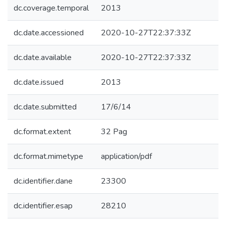
dc.coverage.temporal
2013
dc.date.accessioned
2020-10-27T22:37:33Z
dc.date.available
2020-10-27T22:37:33Z
dc.date.issued
2013
dc.date.submitted
17/6/14
dc.format.extent
32 Pag
dc.format.mimetype
application/pdf
dc.identifier.dane
23300
dc.identifier.esap
28210