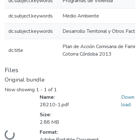
dc.subject.keywords
Programas de Vivienda
dc.subject.keywords
Medio Ambiente
dc.subject.keywords
Desarrollo Territorial y Otros Facto
Plan de Acción Comisaria de Famil
dc.title
Cotorra Córdoba 2013
Files
Original bundle
Now showing
1 - 1 of 1
Name:
Down
28210-1.pdf
load
Size:
2.88 MB
Format:
Loading...
Adobe Portable Document