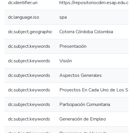
dc.identifier.uri
https://repositoriocdim.esap.edu.
dc.language.iso
spa
dc.subject.geographic
Cotorra Córdoba Colombia
dc.subject.keywords
Presentación
dc.subject.keywords
Visión
dc.subject.keywords
Aspectos Generales
dc.subject.keywords
Proyectos En Cada Uno de Los Sec
dc.subject.keywords
Participación Comunitaria
dc.subject.keywords
Generación de Empleo