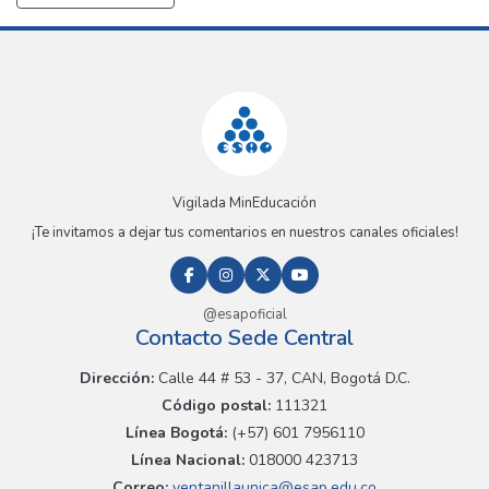
Vigilada MinEducación
¡Te invitamos a dejar tus comentarios en nuestros canales oficiales!
@esapoficial
Contacto Sede Central
Dirección:
Calle 44 # 53 - 37, CAN, Bogotá D.C.
Código postal:
111321
Línea Bogotá:
(+57) 601 7956110
Línea Nacional:
018000 423713
Correo:
ventanillaunica@esap.edu.co