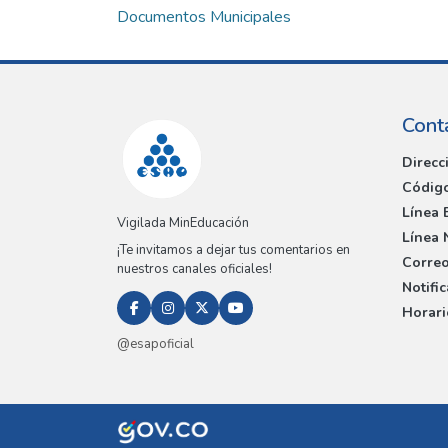
Documentos Municipales
Cont
Direcc
Código
Línea 
Vigilada MinEducación
Línea 
¡Te invitamos a dejar tus comentarios en
Correo
nuestros canales oficiales!
Notifi
Horari
@esapoficial