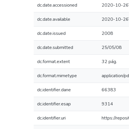
dc.date.accessioned
2020-10-26
dc.date.available
2020-10-26
dc.date.issued
2008
dc.date.submitted
25/05/08
dc.format.extent
32 pág.
dc.format.mimetype
application/pd
dc.identifier.dane
66383
dc.identifier.esap
9314
dc.identifier.uri
https://repo