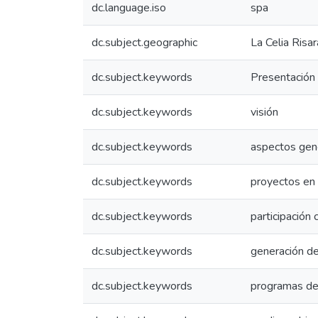
dc.language.iso
spa
dc.subject.geographic
La Celia Risa
dc.subject.keywords
Presentación
dc.subject.keywords
visión
dc.subject.keywords
aspectos gen
dc.subject.keywords
proyectos en 
dc.subject.keywords
participación 
dc.subject.keywords
generación d
dc.subject.keywords
programas de