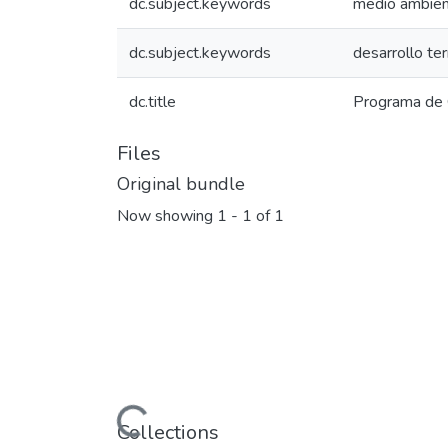
dc.subject.keywords
medio ambie
dc.subject.keywords
desarrollo ter
dc.title
Programa de 
Files
Original bundle
Now showing
1 - 1 of 1
Loading...
Collections