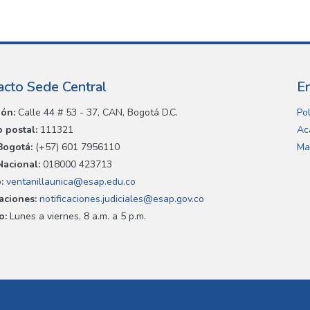
acto Sede Central
E
ión:
Calle 44 # 53 - 37, CAN, Bogotá D.C.
Pol
 postal:
111321
Ac
Bogotá:
(+57) 601 7956110
Ma
Nacional:
018000 423713
:
ventanillaunica@esap.edu.co
caciones:
notificaciones.judiciales@esap.gov.co
o:
Lunes a viernes, 8 a.m. a 5 p.m.