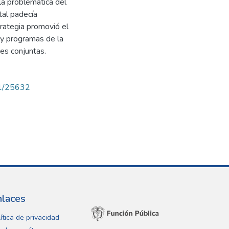
 la problemática del
tal padecía
rategia promovió el
 y programas de la
nes conjuntas.
71/25632
nlaces
ítica de privacidad