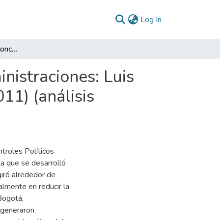
(current)
Log In
El control político del Concejo de Bogotá a las administraciones: Luis Eduardo Garzón y Samuel Moreno Rojas (2004 - 2011) (análisis comparado)
inistraciones: Luis
1) (análisis
troles Políticos
la que se desarrolló
iró alrededor de
almente en reducir la
 Bogotá,
 generaron