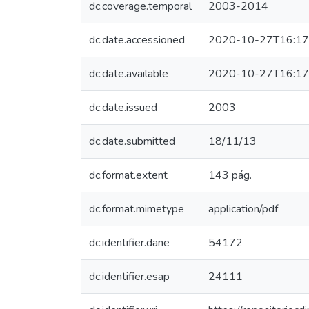
dc.coverage.temporal
2003-2014
dc.date.accessioned
2020-10-27T16:17
dc.date.available
2020-10-27T16:17
dc.date.issued
2003
dc.date.submitted
18/11/13
dc.format.extent
143 pág.
dc.format.mimetype
application/pdf
dc.identifier.dane
54172
dc.identifier.esap
24111