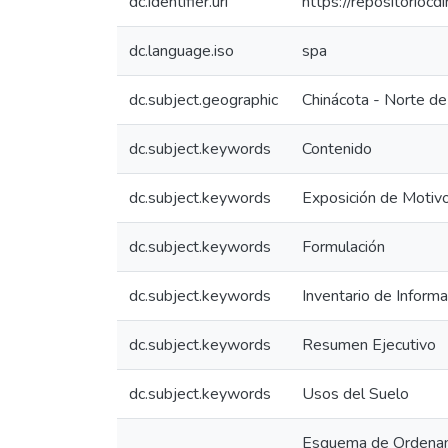
dc.identifier.uri
https://repositorio
dc.language.iso
spa
dc.subject.geographic
Chinácota - Norte de
dc.subject.keywords
Contenido
dc.subject.keywords
Exposición de Motiv
dc.subject.keywords
Formulación
dc.subject.keywords
Inventario de Informa
dc.subject.keywords
Resumen Ejecutivo
dc.subject.keywords
Usos del Suelo
Esquema de Ordenami