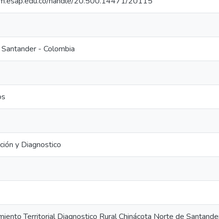
cdim.esap.edu.co/handle/20.500.14471/20115
 Santander - Colombia
os
ción y Diagnostico
ento Territorial Diagnostico Rural Chinácota Norte de Santan