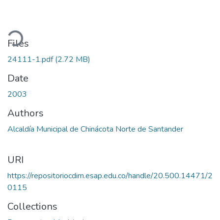
ading...
Files
24111-1.pdf
(2.72 MB)
Date
2003
Authors
Alcaldía Municipal de Chinácota Norte de Santander
URI
https://repositoriocdim.esap.edu.co/handle/20.500.14471/2
0115
Collections