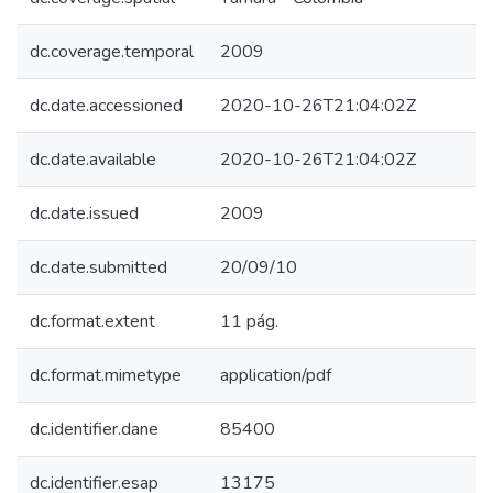
dc.coverage.temporal
2009
dc.date.accessioned
2020-10-26T21:04:02Z
dc.date.available
2020-10-26T21:04:02Z
dc.date.issued
2009
dc.date.submitted
20/09/10
dc.format.extent
11 pág.
dc.format.mimetype
application/pdf
dc.identifier.dane
85400
dc.identifier.esap
13175