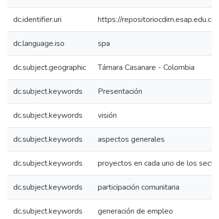
dc.identifier.uri
https://repositoriocdim.esap.edu.
dc.language.iso
spa
dc.subject.geographic
Támara Casanare - Colombia
dc.subject.keywords
Presentación
dc.subject.keywords
visión
dc.subject.keywords
aspectos generales
dc.subject.keywords
proyectos en cada uno de los secto
dc.subject.keywords
participación comunitaria
dc.subject.keywords
generación de empleo