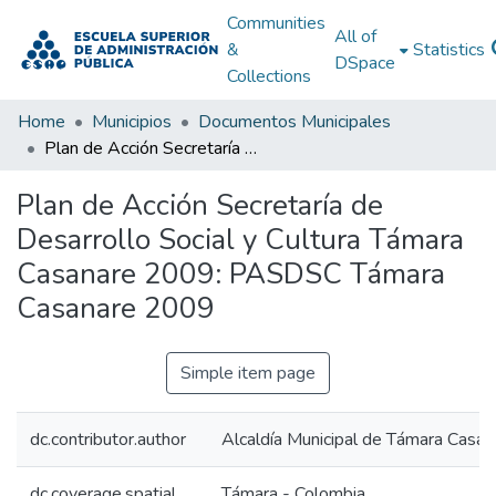
Communities
All of
&
Statistics
DSpace
Collections
Home
Municipios
Documentos Municipales
Plan de Acción Secretaría de Desarrollo Social y Cultura Támara Casanare 2009: PASDSC Támara Casanare 2009
Plan de Acción Secretaría de
Desarrollo Social y Cultura Támara
Casanare 2009: PASDSC Támara
Casanare 2009
Simple item page
dc.contributor.author
Alcaldía Municipal de Támara Casan
dc.coverage.spatial
Támara - Colombia