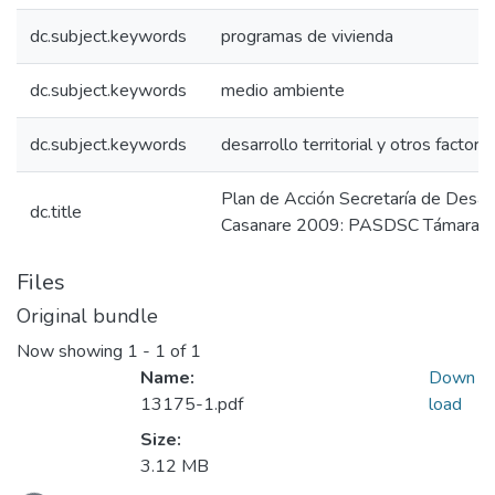
dc.subject.keywords
programas de vivienda
dc.subject.keywords
medio ambiente
dc.subject.keywords
desarrollo territorial y otros factore
Plan de Acción Secretaría de Desarr
dc.title
Casanare 2009: PASDSC Támara C
Files
Original bundle
Now showing
1 - 1 of 1
Name:
Down
13175-1.pdf
load
Size:
3.12 MB