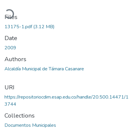
Loading...
Files
13175-1.pdf
(3.12 MB)
Date
2009
Authors
Alcaldía Municipal de Támara Casanare
URI
https://repositoriocdim.esap.edu.co/handle/20.500.14471/1
3744
Collections
Documentos Municipales