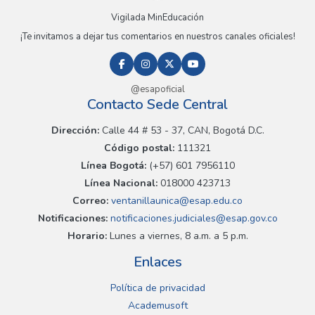
Vigilada MinEducación
¡Te invitamos a dejar tus comentarios en nuestros canales oficiales!
@esapoficial
Contacto Sede Central
Dirección:
Calle 44 # 53 - 37, CAN, Bogotá D.C.
Código postal:
111321
Línea Bogotá:
(+57) 601 7956110
Línea Nacional:
018000 423713
Correo:
ventanillaunica@esap.edu.co
Notificaciones:
notificaciones.judiciales@esap.gov.co
Horario:
Lunes a viernes, 8 a.m. a 5 p.m.
Enlaces
Política de privacidad
Academusoft