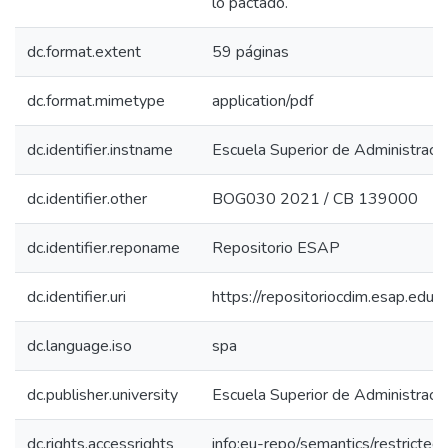
lo pactado.
dc.format.extent
59 páginas
dc.format.mimetype
application/pdf
dc.identifier.instname
Escuela Superior de Administraci
dc.identifier.other
BOG030 2021 / CB 139000
dc.identifier.reponame
Repositorio ESAP
dc.identifier.uri
https://repositoriocdim.esap.ed
dc.language.iso
spa
dc.publisher.university
Escuela Superior de Administraci
dc.rights.accessrights
info:eu-repo/semantics/restricte