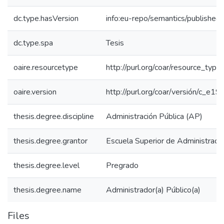
dc.type.hasVersion
info:eu-repo/semantics/published
dc.type.spa
Tesis
oaire.resourcetype
http://purl.org/coar/resource_type
oaire.version
http://purl.org/coar/versión/c_
thesis.degree.discipline
Administración Pública (AP)
thesis.degree.grantor
Escuela Superior de Administraci
thesis.degree.level
Pregrado
thesis.degree.name
Administrador(a) Público(a)
Files