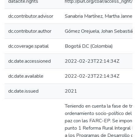
datacite.rights
http://purl.org/coar/access_right/
dc.contributor.advisor
Sanabria Martínez, Martha Janneth
dc.contributor.author
Gómez Orejuela, Johan Sebastián
dc.coverage.spatial
Bogotá D.C (Colombia)
dc.date.accessioned
2022-02-23T22:14:34Z
dc.date.available
2022-02-23T22:14:34Z
dc.date.issued
2021
Teniendo en cuenta la fase de tran
ordenamiento socio-político del pa
paz con las FARC-EP. Se impone co
punto 1 Reforma Rural Integral RRI
a los Programas de Desarrollo con