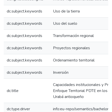
dc.subject.keywords
Uso de la tierra
dc.subject.keywords
Uso del suelo
dc.subject.keywords
Transformación regional
dc.subject.keywords
Proyectos regionales
dc.subject.keywords
Ordenamiento territorial
dc.subject.keywords
Inversión
Capacidades institucionales y Pr
dc.title
Enfoque Territorial PDTE en los mu
Urabá antioqueño
dc.type.driver
info:eu-repo/semantics/bachelorT