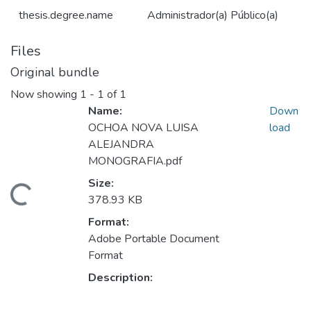
thesis.degree.name
Administrador(a) Público(a)
Files
Original bundle
Now showing
1 - 1 of 1
Name:
Down
OCHOA NOVA LUISA
load
ALEJANDRA
MONOGRAFIA.pdf
Size:
ding...
378.93 KB
Format:
Adobe Portable Document
Format
Description: