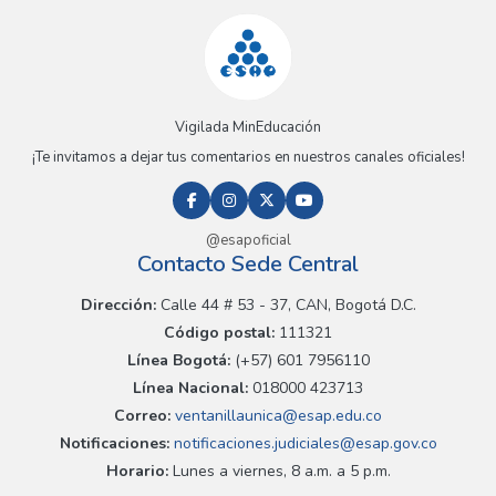
Vigilada MinEducación
¡Te invitamos a dejar tus comentarios en nuestros canales oficiales!
@esapoficial
Contacto Sede Central
Dirección:
Calle 44 # 53 - 37, CAN, Bogotá D.C.
Código postal:
111321
Línea Bogotá:
(+57) 601 7956110
Línea Nacional:
018000 423713
Correo:
ventanillaunica@esap.edu.co
Notificaciones:
notificaciones.judiciales@esap.gov.co
Horario:
Lunes a viernes, 8 a.m. a 5 p.m.