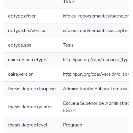
1997
dc.type.driver
info:eu-repo/semantics/bachelorT
dc.type.hasVersion
info:eu-repo/semantics/acceptedV
dc.type.spa
Tesis
oaire.resourcetype
http://purl.org/coar/resource_type
oaire.version
http://purl.org/coar/versión/c_a
thesis.degree.discipline
Administración Pública Territorial
Escuela Superior de Administració
thesis.degree.grantor
ESAP
thesis.degree.level
Pregrado