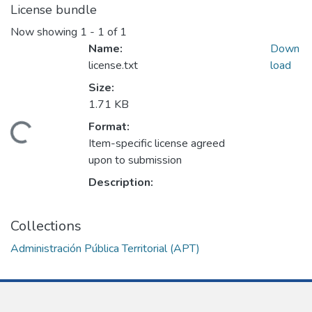
License bundle
Now showing
1 - 1 of 1
Name:
Down
license.txt
load
Size:
1.71 KB
Format:
ding...
Item-specific license agreed
upon to submission
Description:
Collections
Administración Pública Territorial (APT)