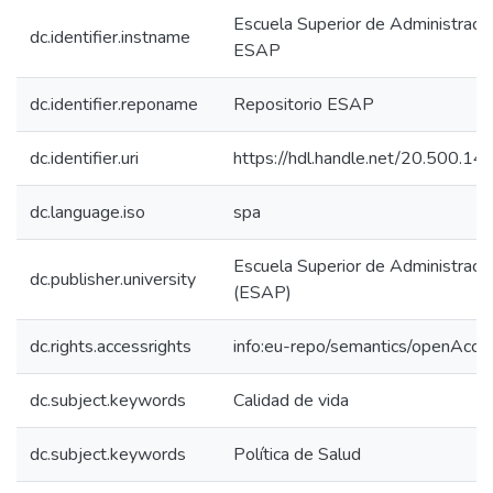
Escuela Superior de Administració
dc.identifier.instname
ESAP
dc.identifier.reponame
Repositorio ESAP
dc.identifier.uri
https://hdl.handle.net/20.500.
dc.language.iso
spa
Escuela Superior de Administració
dc.publisher.university
(ESAP)
dc.rights.accessrights
info:eu-repo/semantics/openAcce
dc.subject.keywords
Calidad de vida
dc.subject.keywords
Política de Salud