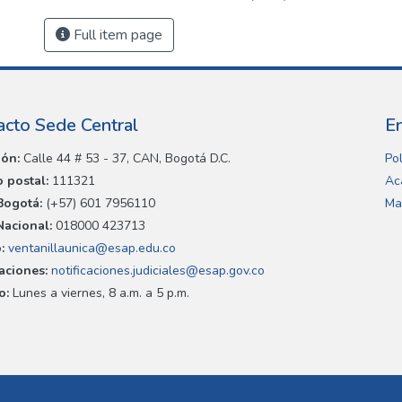
Full item page
acto Sede Central
E
ión:
Calle 44 # 53 - 37, CAN, Bogotá D.C.
Pol
 postal:
111321
Ac
Bogotá:
(+57) 601 7956110
Ma
Nacional:
018000 423713
:
ventanillaunica@esap.edu.co
caciones:
notificaciones.judiciales@esap.gov.co
o:
Lunes a viernes, 8 a.m. a 5 p.m.