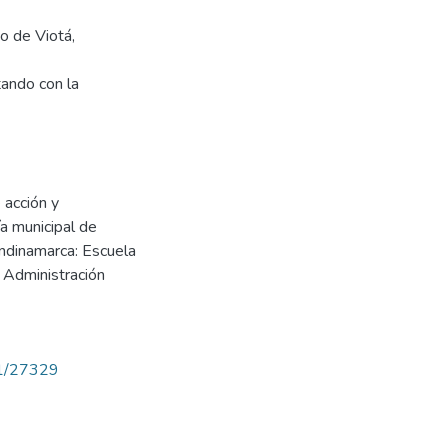
o de Viotá,
tando con la
 acción y
ía municipal de
ndinamarca: Escuela
 Administración
71/27329