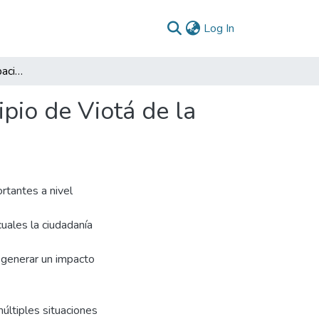
(current)
Log In
Plan de acción y participación comunal en el municipio de Viotá de la alcaldía municipal de Viotá-Cundinamarca
ipio de Viotá de la
rtantes a nivel
cuales la ciudadanía
e generar un impacto
últiples situaciones