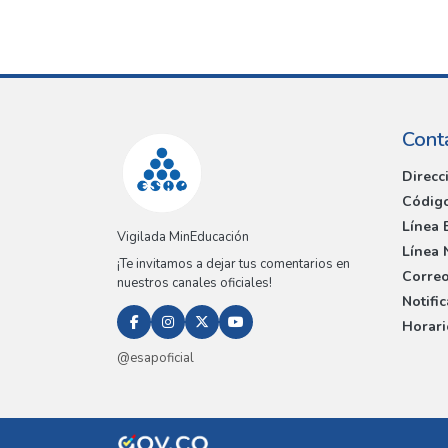
Cont
Direcc
Código
Línea 
Vigilada MinEducación
Línea 
¡Te invitamos a dejar tus comentarios en
Correo
nuestros canales oficiales!
Notifi
Horari
@esapoficial