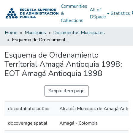
Communities
All of
&
Statistics
DSpace
Collections
Home
Municipios
Documentos Municipales
Esquema de Ordenamiento Territorial Amagá Antioquia 1998: EOT Amagá Antioquia 1998
Esquema de Ordenamiento
Territorial Amagá Antioquia 1998:
EOT Amagá Antioquia 1998
Simple item page
dc.contributor.author
Alcaldía Municipal de Amagá Antioq
dc.coverage.spatial
Amagá - Colombia