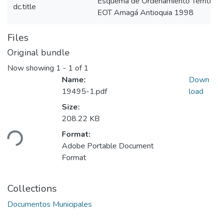
Esquema de Ordenamiento Territor
dc.title
EOT Amagá Antioquia 1998
Files
Original bundle
Now showing
1 - 1 of 1
Name:
Down
19495-1.pdf
load
Size:
208.22 KB
ding...
Format:
Adobe Portable Document
Format
Collections
Documentos Municipales