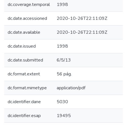
dc.coverage.temporal
1998
dc.date.accessioned
2020-10-26T22:11:09Z
dc.date.available
2020-10-26T22:11:09Z
dc.date.issued
1998
dc.date.submitted
6/5/13
dc.format.extent
56 pág.
dc.format.mimetype
application/pdf
dc.identifier.dane
5030
dc.identifier.esap
19495