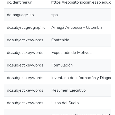
dc.identifier.uri
https://repositoriocdim.esap.edu.
dc.language.iso
spa
dc.subject.geographic
Amagá Antioquia - Colombia
dc.subject.keywords
Contenido
dc.subject.keywords
Exposición de Motivos
dc.subject.keywords
Formulación
dc.subject.keywords
Inventario de Información y Diagnos
dc.subject.keywords
Resumen Ejecutivo
dc.subject.keywords
Usos del Suelo