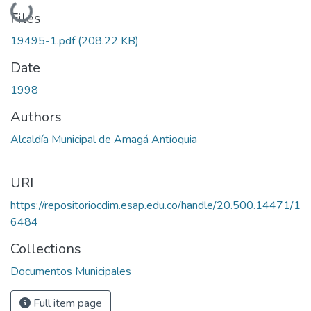
Loading...
Files
19495-1.pdf
(208.22 KB)
Date
1998
Authors
Alcaldía Municipal de Amagá Antioquia
URI
https://repositoriocdim.esap.edu.co/handle/20.500.14471/1
6484
Collections
Documentos Municipales
Full item page