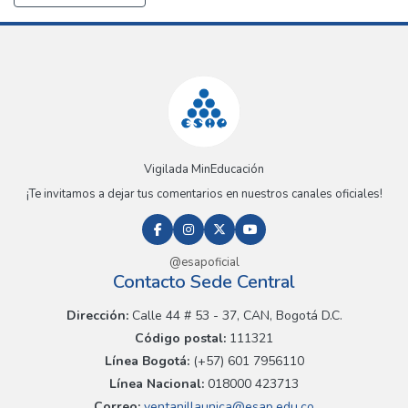
Vigilada MinEducación
¡Te invitamos a dejar tus comentarios en nuestros canales oficiales!
@esapoficial
Contacto Sede Central
Dirección:
Calle 44 # 53 - 37, CAN, Bogotá D.C.
Código postal:
111321
Línea Bogotá:
(+57) 601 7956110
Línea Nacional:
018000 423713
Correo:
ventanillaunica@esap.edu.co