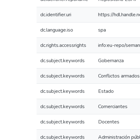
dc.identifier.uri
https://hdl.handl
dc.language.iso
spa
dc.rights.accessrights
info:eu-repo/sema
dc.subject.keywords
Gobernanza
dc.subject.keywords
Conflictos armados
dc.subject.keywords
Estado
dc.subject.keywords
Comerciantes
dc.subject.keywords
Docentes
dc.subject.keywords
Administración públ