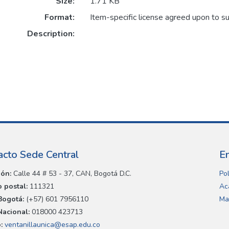
Size:
1.71 KB
Format:
Item-specific license agreed upon to s
Description:
acto Sede Central
E
ión:
Calle 44 # 53 - 37, CAN, Bogotá D.C.
Pol
 postal:
111321
Ac
Bogotá:
(+57) 601 7956110
Ma
Nacional:
018000 423713
:
ventanillaunica@esap.edu.co