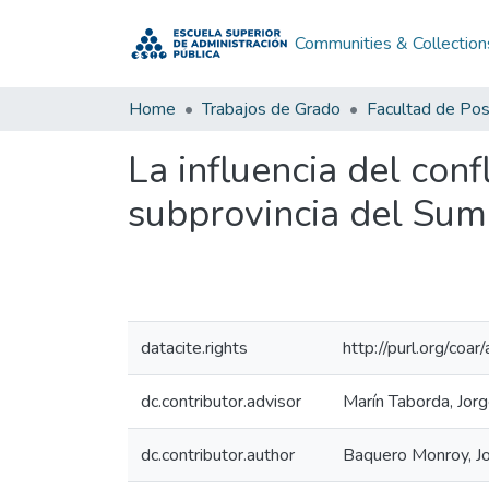
Communities & Collection
Home
Trabajos de Grado
Facultad de Po
La influencia del con
subprovincia del Su
datacite.rights
http://purl.org/coar
dc.contributor.advisor
Marín Taborda, Jorg
dc.contributor.author
Baquero Monroy, J