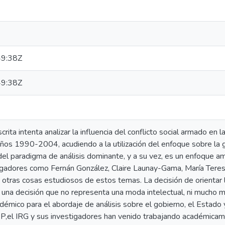
9:38Z
9:38Z
crita intenta analizar la influencia del conflicto social armado en
os 1990-2004, acudiendo a la utilización del enfoque sobre la g
del paradigma de análisis dominante, y a su vez, es un enfoque a
tigadores como Fernán González, Claire Launay-Gama, María Teres
re otras cosas estudiosos de estos temas. La decisión de orientar 
s una decisión que no representa una moda intelectual, ni mucho
démico para el abordaje de análisis sobre el gobierno, el Estado
,el IRG y sus investigadores han venido trabajando académicamen