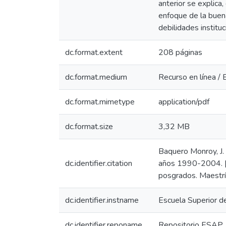
anterior se explica
enfoque de la buena
debilidades instituc
dc.format.extent
208 páginas
dc.format.medium
Recurso en línea / 
dc.format.mimetype
application/pdf
dc.format.size
3,32 MB
Baquero Monroy, J. 
dc.identifier.citation
años 1990-2004. [T
posgrados. Maestría
dc.identifier.instname
Escuela Superior d
dc.identifier.reponame
Repositorio ESAP