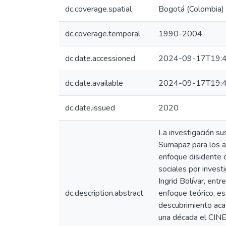
dc.coverage.spatial
Bogotá (Colombia)
dc.coverage.temporal
1990-2004
dc.date.accessioned
2024-09-17T19:4
dc.date.available
2024-09-17T19:4
dc.date.issued
2020
La investigación sus
Sumapaz para los añ
enfoque disidente 
sociales por inves
Ingrid Bolívar, ent
dc.description.abstract
enfoque teórico, e
descubrimiento aca
una década el CINEP