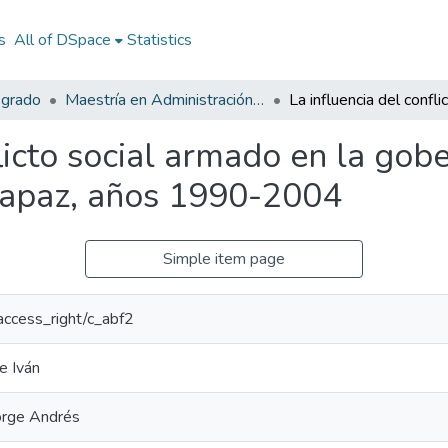
s
All of DSpace
Statistics
sgrado
Maestría en Administración Pública
flicto social armado en la gob
mapaz, años 1990-2004
Simple item page
/access_right/c_abf2
e Iván
orge Andrés