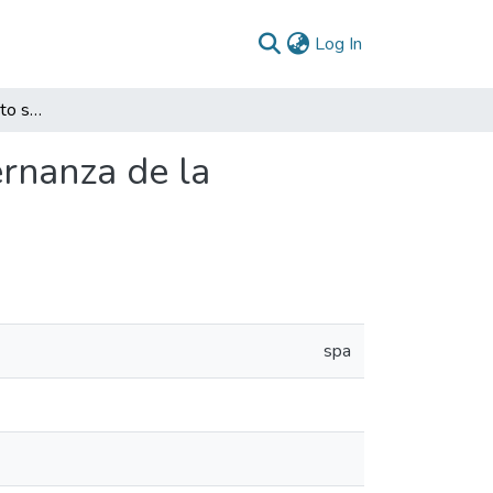
(current)
Log In
La influencia del conflicto social armado en la gobernanza de la subprovincia del Sumapaz, años 1990-2004
ernanza de la
spa