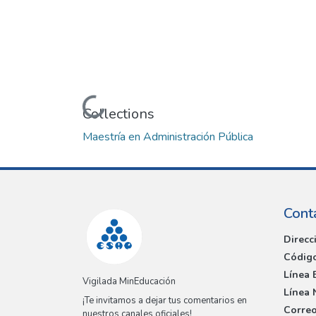
Loading...
Collections
Maestría en Administración Pública
Cont
Direcc
Código
Línea 
Vigilada MinEducación
Línea 
¡Te invitamos a dejar tus comentarios en
Correo
nuestros canales oficiales!