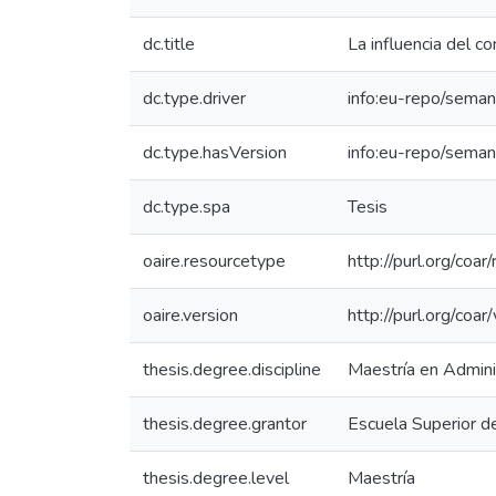
dc.title
La influencia del 
dc.type.driver
info:eu-repo/seman
dc.type.hasVersion
info:eu-repo/seman
dc.type.spa
Tesis
oaire.resourcetype
http://purl.org/coa
oaire.version
http://purl.org/co
thesis.degree.discipline
Maestría en Admini
thesis.degree.grantor
Escuela Superior d
thesis.degree.level
Maestría