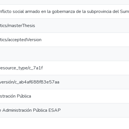
conflicto social armado en la gobernanza de la subprovincia del 
tics/masterThesis
tics/acceptedVersion
r/resource_type/c_7a1f
ar/versión/c_ab4af688f83e57aa
stración Pública
e Administración Pública ESAP