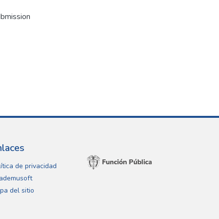
ubmission
nlaces
ítica de privacidad
ademusoft
pa del sitio