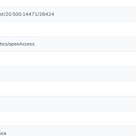
e.net/20.500.14471/28424
ntics/openAccess
ica