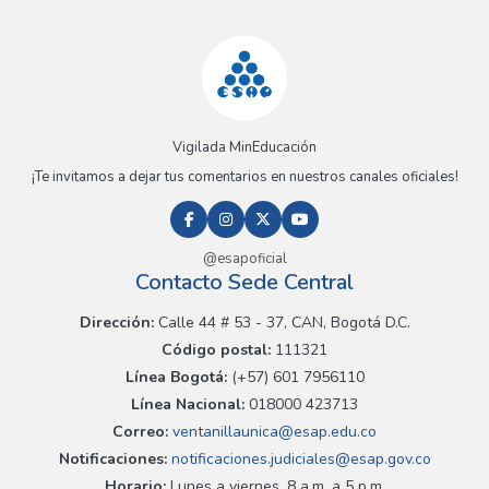
Vigilada MinEducación
¡Te invitamos a dejar tus comentarios en nuestros canales oficiales!
@esapoficial
Contacto Sede Central
Dirección:
Calle 44 # 53 - 37, CAN, Bogotá D.C.
Código postal:
111321
Línea Bogotá:
(+57) 601 7956110
Línea Nacional:
018000 423713
Correo:
ventanillaunica@esap.edu.co
Notificaciones:
notificaciones.judiciales@esap.gov.co
Horario:
Lunes a viernes, 8 a.m. a 5 p.m.