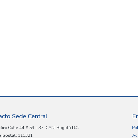
acto Sede Central
E
ión:
Calle 44 # 53 - 37, CAN, Bogotá D.C.
Pol
 postal:
111321
Ac