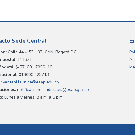
acto Sede Central
E
ión:
Calle 44 # 53 - 37, CAN, Bogotá D.C.
Pol
 postal:
111321
Ac
Bogotá:
(+57) 601 7956110
Ma
Nacional:
018000 423713
:
ventanillaunica@esap.edu.co
caciones:
notificaciones.judiciales@esap.gov.co
o:
Lunes a viernes, 8 a.m. a 5 p.m.