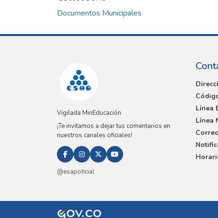
Documentos Municipales
Cont
Direcc
Código
Línea 
Vigilada MinEducación
Línea 
¡Te invitamos a dejar tus comentarios en
Correo
nuestros canales oficiales!
Notifi
Horari
@esapoficial