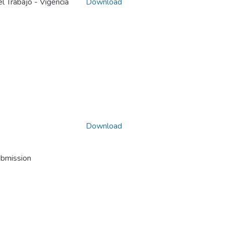
l Trabajo - Vigencia
Download
Download
ubmission