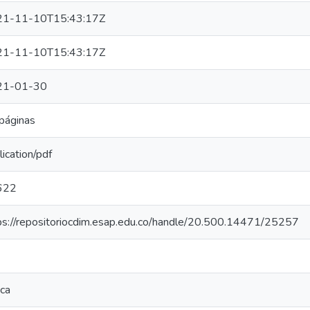
21-11-10T15:43:17Z
21-11-10T15:43:17Z
21-01-30
páginas
lication/pdf
622
ps://repositoriocdim.esap.edu.co/handle/20.500.14471/25257
ca