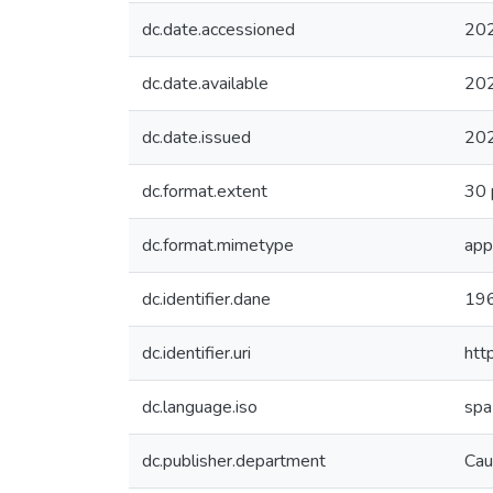
dc.date.accessioned
20
dc.date.available
20
dc.date.issued
20
dc.format.extent
30 
dc.format.mimetype
app
dc.identifier.dane
19
dc.identifier.uri
htt
dc.language.iso
spa
dc.publisher.department
Cau