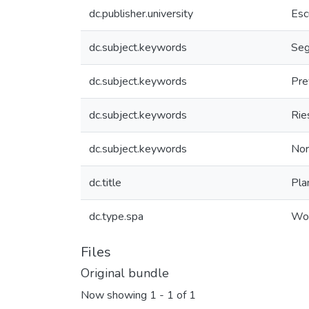
dc.publisher.university
Esc
dc.subject.keywords
Seg
dc.subject.keywords
Pre
dc.subject.keywords
Rie
dc.subject.keywords
Nor
dc.title
Pla
dc.type.spa
Wor
Files
Original bundle
Now showing
1 - 1 of 1