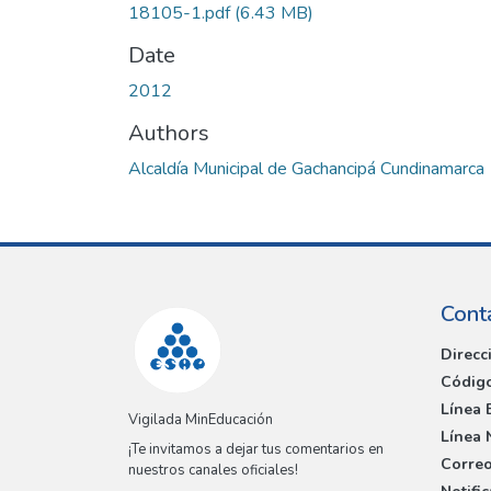
18105-1.pdf
(6.43 MB)
Date
2012
Authors
Alcaldía Municipal de Gachancipá Cundinamarca
Cont
Direcc
Código
Línea 
Vigilada MinEducación
Línea 
¡Te invitamos a dejar tus comentarios en
Correo
nuestros canales oficiales!