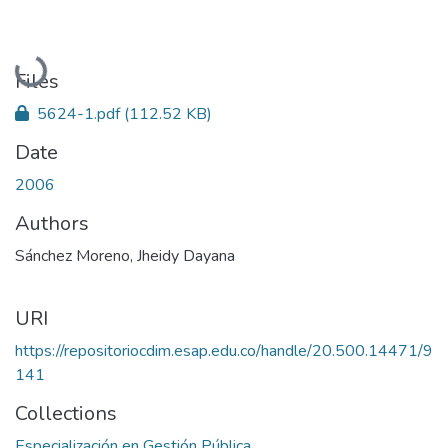
Loading...
Files
5624-1.pdf
(112.52 KB)
Date
2006
Authors
Sánchez Moreno, Jheidy Dayana
URI
https://repositoriocdim.esap.edu.co/handle/20.500.14471/9
141
Collections
Especialización en Gestión Pública