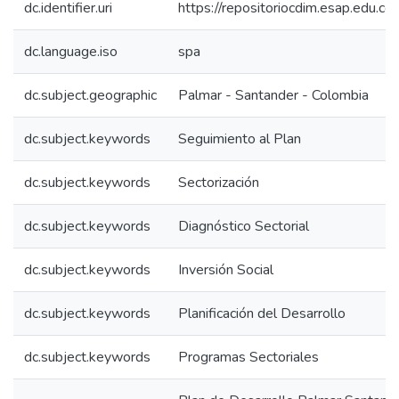
dc.identifier.uri
https://repositoriocdim.esap.edu.
dc.language.iso
spa
dc.subject.geographic
Palmar - Santander - Colombia
dc.subject.keywords
Seguimiento al Plan
dc.subject.keywords
Sectorización
dc.subject.keywords
Diagnóstico Sectorial
dc.subject.keywords
Inversión Social
dc.subject.keywords
Planificación del Desarrollo
dc.subject.keywords
Programas Sectoriales