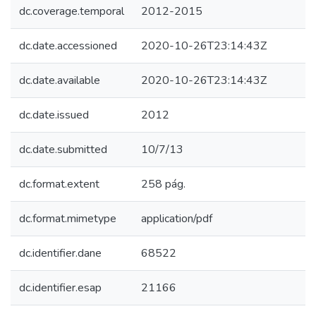
dc.coverage.temporal
2012-2015
dc.date.accessioned
2020-10-26T23:14:43Z
dc.date.available
2020-10-26T23:14:43Z
dc.date.issued
2012
dc.date.submitted
10/7/13
dc.format.extent
258 pág.
dc.format.mimetype
application/pdf
dc.identifier.dane
68522
dc.identifier.esap
21166