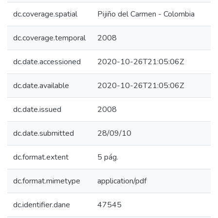
dc.coverage.spatial
Pijiño del Carmen - Colombia
dc.coverage.temporal
2008
dc.date.accessioned
2020-10-26T21:05:06Z
dc.date.available
2020-10-26T21:05:06Z
dc.date.issued
2008
dc.date.submitted
28/09/10
dc.format.extent
5 pág.
dc.format.mimetype
application/pdf
dc.identifier.dane
47545