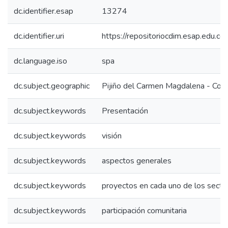
dc.identifier.esap
13274
dc.identifier.uri
https://repositoriocdim.esap.edu.
dc.language.iso
spa
dc.subject.geographic
Pijiño del Carmen Magdalena - Col
dc.subject.keywords
Presentación
dc.subject.keywords
visión
dc.subject.keywords
aspectos generales
dc.subject.keywords
proyectos en cada uno de los secto
dc.subject.keywords
participación comunitaria