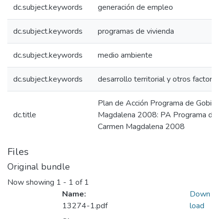
dc.subject.keywords
generación de empleo
dc.subject.keywords
programas de vivienda
dc.subject.keywords
medio ambiente
dc.subject.keywords
desarrollo territorial y otros factore
Plan de Acción Programa de Gobiern
dc.title
Magdalena 2008: PA Programa de Go
Carmen Magdalena 2008
Files
Original bundle
Now showing
1 - 1 of 1
Name:
Down
13274-1.pdf
load