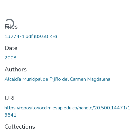
oading...
Files
13274-1.pdf
(89.68 KB)
Date
2008
Authors
Alcaldía Municipal de Pijiño del Carmen Magdalena
URI
https://repositoriocdim.esap.edu.co/handle/20.500.14471/1
3841
Collections