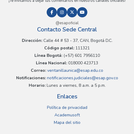
¡Te invitamos a dejar tus comentarios en nuestros canales oficiales!
@esapoficial
Contacto Sede Central
Dirección:
Calle 44 # 53 - 37, CAN, Bogotá D.C.
Código postal:
111321
Línea Bogotá:
(+57) 601 7956110
Línea Nacional:
018000 423713
Correo:
ventanillaunica@esap.edu.co
Notificaciones:
notificaciones.judiciales@esap.gov.co
Horario:
Lunes a viernes, 8 a.m. a 5 p.m.
Enlaces
Política de privacidad
Academusoft
Mapa del sitio