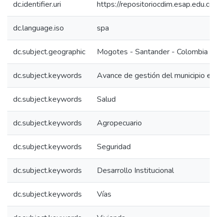
dc.identifier.uri
https://repositoriocdim.esap.edu.
dc.language.iso
spa
dc.subject.geographic
Mogotes - Santander - Colombia
dc.subject.keywords
Avance de gestión del municipio en
dc.subject.keywords
Salud
dc.subject.keywords
Agropecuario
dc.subject.keywords
Seguridad
dc.subject.keywords
Desarrollo Institucional
dc.subject.keywords
Vías