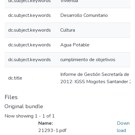
dc.subject.keywords
Vivienda
dc.subject.keywords
Desarrollo Comunitario
dc.subject.keywords
Cultura
dc.subject.keywords
Agua Potable
dc.subject.keywords
cumplimiento de objetivos
Informe de Gestión Secretaría de 
dc.title
2012: IGSS Mogotes Santander 2
Files
Original bundle
Now showing
1 - 1 of 1
Name:
Down
21293-1.pdf
load