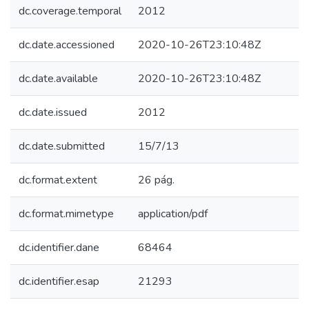
dc.coverage.temporal
2012
dc.date.accessioned
2020-10-26T23:10:48Z
dc.date.available
2020-10-26T23:10:48Z
dc.date.issued
2012
dc.date.submitted
15/7/13
dc.format.extent
26 pág.
dc.format.mimetype
application/pdf
dc.identifier.dane
68464
dc.identifier.esap
21293