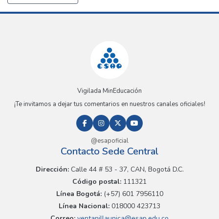
Vigilada MinEducación
¡Te invitamos a dejar tus comentarios en nuestros canales oficiales!
@esapoficial
Contacto Sede Central
Dirección:
Calle 44 # 53 - 37, CAN, Bogotá D.C.
Código postal:
111321
Línea Bogotá:
(+57) 601 7956110
Línea Nacional:
018000 423713
Correo:
ventanillaunica@esap.edu.co