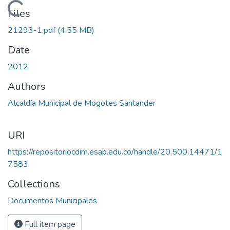
Loading...
Files
21293-1.pdf
(4.55 MB)
Date
2012
Authors
Alcaldía Municipal de Mogotes Santander
URI
https://repositoriocdim.esap.edu.co/handle/20.500.14471/1
7583
Collections
Documentos Municipales
Full item page