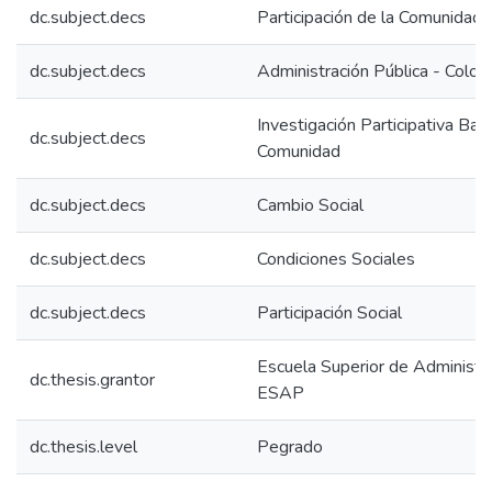
dc.subject.decs
Participación de la Comunidad
dc.subject.decs
Administración Pública - Colom
Investigación Participativa Bas
dc.subject.decs
Comunidad
dc.subject.decs
Cambio Social
dc.subject.decs
Condiciones Sociales
dc.subject.decs
Participación Social
Escuela Superior de Administra
dc.thesis.grantor
ESAP
dc.thesis.level
Pegrado