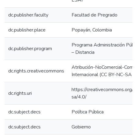
ESAP
dc.publisher.faculty
Facultad de Pregrado
dc.publisher.place
Popayán, Colombia
Programa Administración Públic
dc.publisher.program
– Distancia
Atribución-NoComercial-Compar
dc.rights.creativecommons
Internacional (CC BY-NC-SA 4
https://creativecommons.org/l
dc.rights.uri
sa/4.0/
dc.subject.decs
Política Pública
dc.subject.decs
Gobierno