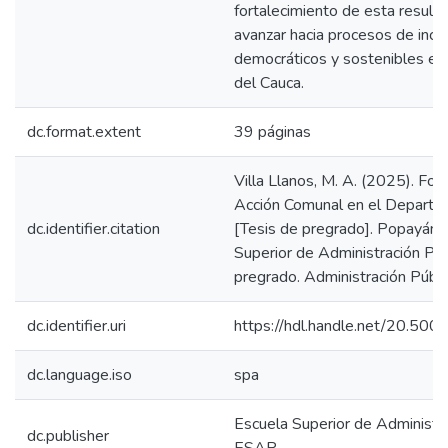
fortalecimiento de esta resulta
avanzar hacia procesos de inclu
democráticos y sostenibles en
del Cauca.
dc.format.extent
39 páginas
Villa Llanos, M. A. (2025). For
Acción Comunal en el Departa
dc.identifier.citation
[Tesis de pregrado]. Popayán,
Superior de Administración Púb
pregrado. Administración Públic
dc.identifier.uri
https://hdl.handle.net/20.50
dc.language.iso
spa
Escuela Superior de Administra
dc.publisher