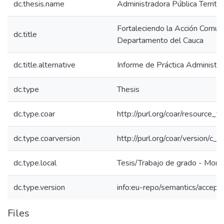
dc.thesis.name
Administradora Pública Territor
Fortaleciendo la Acción Comuna
dc.title
Departamento del Cauca
dc.title.alternative
Informe de Práctica Administra
dc.type
Thesis
dc.type.coar
http://purl.org/coar/resource_t
dc.type.coarversion
http://purl.org/coar/version/
dc.type.local
Tesis/Trabajo de grado - Mono
dc.type.version
info:eu-repo/semantics/accept
Files