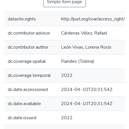
Simple item page
datacite.rights
http://purl.org/coar/access_right/c
dc.contributor.advisor
Cárdenas Vélez, Rafael
dc.contributor.author
León Vivas, Lorena Rocío
dc.coverage.spatial
Flandes (Tolima)
dc.coverage.temporal
2022
dc.date.accessioned
2024-04-10T20:31:54Z
dc.date.available
2024-04-10T20:31:54Z
dc.date.issued
2022