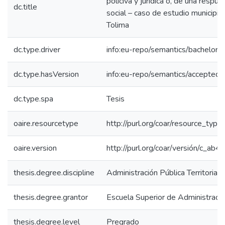
policiva y jurídica o, de una respu
dc.title
social – caso de estudio municipio
Tolima
dc.type.driver
info:eu-repo/semantics/bachelorT
dc.type.hasVersion
info:eu-repo/semantics/acceptedV
dc.type.spa
Tesis
oaire.resourcetype
http://purl.org/coar/resource_type
oaire.version
http://purl.org/coar/versión/c_a
thesis.degree.discipline
Administración Pública Territorial
thesis.degree.grantor
Escuela Superior de Administraci
thesis.degree.level
Pregrado