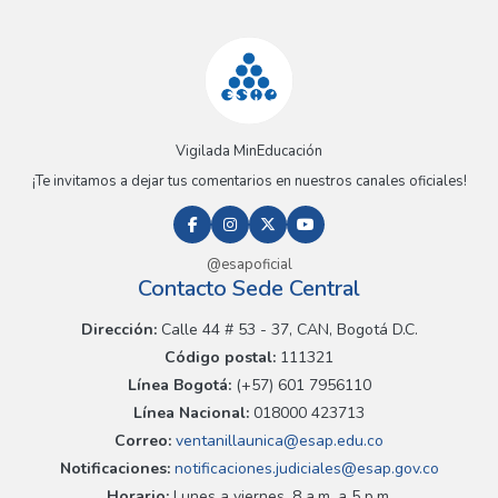
Vigilada MinEducación
¡Te invitamos a dejar tus comentarios en nuestros canales oficiales!
@esapoficial
Contacto Sede Central
Dirección:
Calle 44 # 53 - 37, CAN, Bogotá D.C.
Código postal:
111321
Línea Bogotá:
(+57) 601 7956110
Línea Nacional:
018000 423713
Correo:
ventanillaunica@esap.edu.co
Notificaciones:
notificaciones.judiciales@esap.gov.co
Horario:
Lunes a viernes, 8 a.m. a 5 p.m.