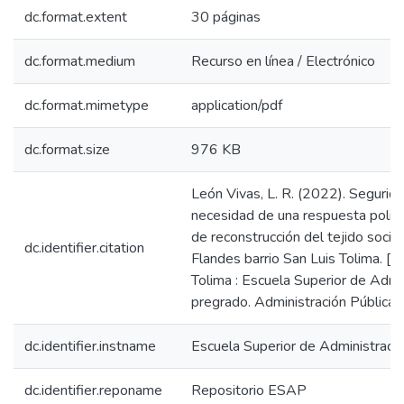
dc.format.extent
30 páginas
dc.format.medium
Recurso en línea / Electrónico
dc.format.mimetype
application/pdf
dc.format.size
976 KB
León Vivas, L. R. (2022). Segurida
necesidad de una respuesta policiv
de reconstrucción del tejido socia
dc.identifier.citation
Flandes barrio San Luis Tolima. [T
Tolima : Escuela Superior de Admin
pregrado. Administración Pública Te
dc.identifier.instname
Escuela Superior de Administraci
dc.identifier.reponame
Repositorio ESAP