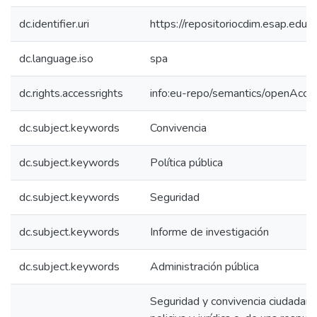
dc.identifier.uri
https://repositoriocdim.esap.ed
dc.language.iso
spa
dc.rights.accessrights
info:eu-repo/semantics/openAcce
dc.subject.keywords
Convivencia
dc.subject.keywords
Política pública
dc.subject.keywords
Seguridad
dc.subject.keywords
Informe de investigación
dc.subject.keywords
Administración pública
Seguridad y convivencia ciudadan