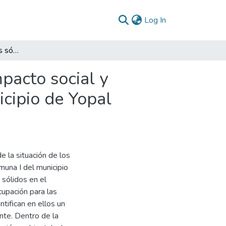
(current)
Log In
Diagnóstico de residuos sólidos biodegradables, impacto social y alternativas de reinversión, en la comuna I del Municipio de Yopal Casanare 2025
pacto social y
icipio de Yopal
e la situación de los
muna I del municipio
sólidos en el
cupación para las
ntifican en ellos un
nte. Dentro de la