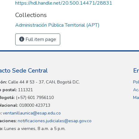
https://hdl.handle.net/20.500.14471/28831
Collections
Administración Pública Territorial (APT)
Full item page
acto Sede Central
E
ión:
Calle 44 # 53 - 37, CAN, Bogotá D.C.
Pol
 postal:
111321
Ac
Bogotá:
(+57) 601 7956110
Ma
Nacional:
018000 423713
:
ventanillaunica@esap.edu.co
caciones:
notificaciones.judiciales@esap.gov.co
o:
Lunes a viernes, 8 a.m. a 5 p.m.