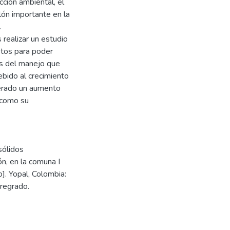
cción ambiental, el
lón importante en la
.
 realizar un estudio
estos para poder
es del manejo que
ebido al crecimiento
nerado un aumento
í como su
sólidos
ón, en la comuna I
]. Yopal, Colombia:
pregrado.