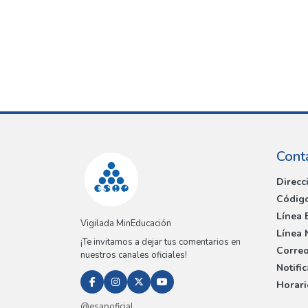
Cont
Direcc
Código
Línea 
Vigilada MinEducación
Línea 
¡Te invitamos a dejar tus comentarios en
Correo
nuestros canales oficiales!
Notifi
Horari
@esapoficial