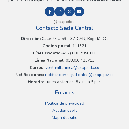
¡Te invitamos a dejar tus comentarios en nuestros canales oficiales!
@esapoficial
Contacto Sede Central
Dirección:
Calle 44 # 53 - 37, CAN, Bogotá D.C.
Código postal:
111321
Línea Bogotá:
(+57) 601 7956110
Línea Nacional:
018000 423713
Correo:
ventanillaunica@esap.edu.co
Notificaciones:
notificaciones.judiciales@esap.gov.co
Horario:
Lunes a viernes, 8 a.m. a 5 p.m.
Enlaces
Política de privacidad
Academusoft
Mapa del sitio