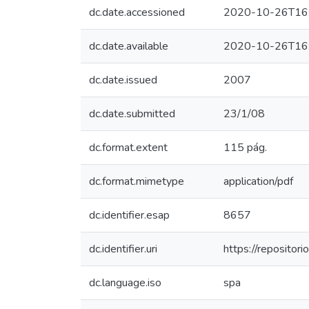
dc.date.accessioned
2020-10-26T16
dc.date.available
2020-10-26T16
dc.date.issued
2007
dc.date.submitted
23/1/08
dc.format.extent
115 pág.
dc.format.mimetype
application/pdf
dc.identifier.esap
8657
dc.identifier.uri
https://reposito
dc.language.iso
spa