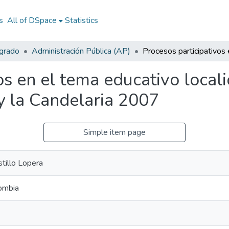
s
All of DSpace
Statistics
egrado
Administración Pública (AP)
os en el tema educativo local
 y la Candelaria 2007
Simple item page
stillo Lopera
lombia