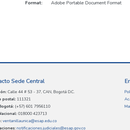
Format:
Adobe Portable Document Format
acto Sede Central
E
ión:
Calle 44 # 53 - 37, CAN, Bogotá D.C.
Pol
 postal:
111321
Ac
Bogotá:
(+57) 601 7956110
Ma
Nacional:
018000 423713
:
ventanillaunica@esap.edu.co
caciones:
notificaciones.judiciales@esap.gov.co