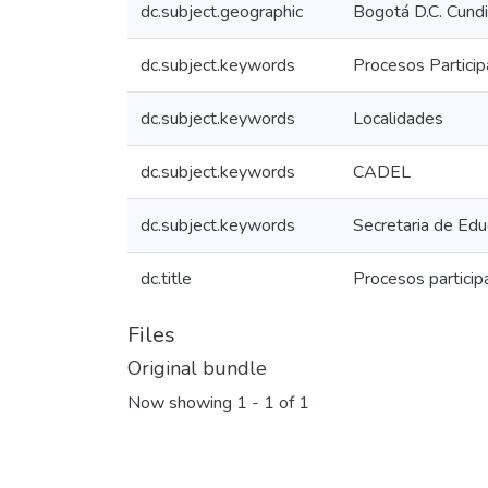
dc.subject.geographic
Bogotá D.C. Cund
dc.subject.keywords
Procesos Particip
dc.subject.keywords
Localidades
dc.subject.keywords
CADEL
dc.subject.keywords
Secretaria de Educ
dc.title
Procesos particip
Files
Original bundle
Now showing
1 - 1 of 1