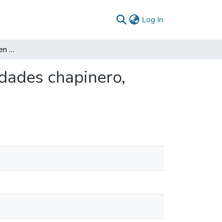
(current)
Log In
Procesos participativos en el tema educativo localidades chapinero, Teusaquillo, santa fe y la Candelaria 2007
idades chapinero,