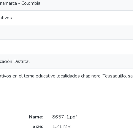
inamarca - Colombia
ativos
ación Distrital
ativos en el tema educativo localidades chapinero, Teusaquillo, s
Name:
8657-1.pdf
Size:
1.21 MB