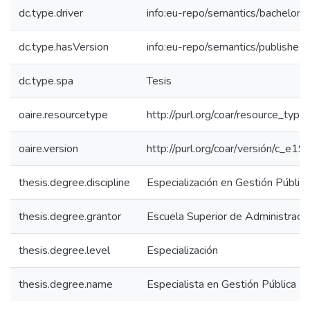
dc.type.driver
info:eu-repo/semantics/bachelorT
dc.type.hasVersion
info:eu-repo/semantics/published
dc.type.spa
Tesis
oaire.resourcetype
http://purl.org/coar/resource_type
oaire.version
http://purl.org/coar/versión/c_
thesis.degree.discipline
Especialización en Gestión Pública
thesis.degree.grantor
Escuela Superior de Administraci
thesis.degree.level
Especialización
thesis.degree.name
Especialista en Gestión Pública