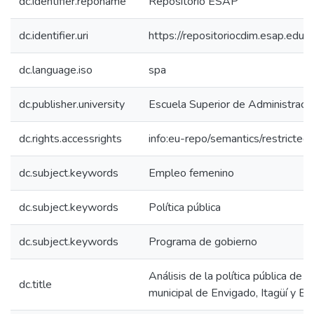
dc.identifier.reponame
Repositorio ESAP
dc.identifier.uri
https://repositoriocdim.esap.ed
dc.language.iso
spa
dc.publisher.university
Escuela Superior de Administraci
dc.rights.accessrights
info:eu-repo/semantics/restricte
dc.subject.keywords
Empleo femenino
dc.subject.keywords
Política pública
dc.subject.keywords
Programa de gobierno
Análisis de la política pública de 
dc.title
municipal de Envigado, Itagüí y Be