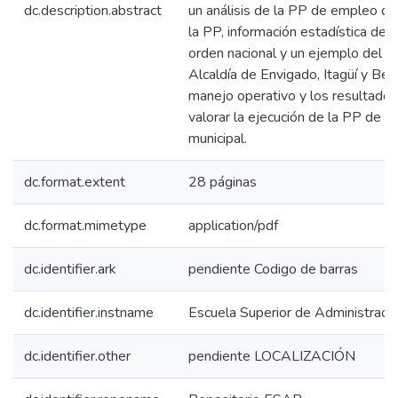
dc.description.abstract
un análisis de la PP de empleo qu
la PP, información estadística de
orden nacional y un ejemplo del 
Alcaldía de Envigado, Itagüí y Bell
manejo operativo y los resultado
valorar la ejecución de la PP de em
municipal.
dc.format.extent
28 páginas
dc.format.mimetype
application/pdf
dc.identifier.ark
pendiente Codigo de barras
dc.identifier.instname
Escuela Superior de Administraci
dc.identifier.other
pendiente LOCALIZACIÓN