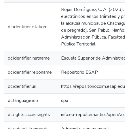
Rojas Domínguez, C. A. (2023). An
electrónicos en los trámites y pr
la alcaldía municipal de Chachagü
dc.identifier.citation
de pregrado]. San Pablo, Nariño: 
Administración Pública. Facultad 
Pública Territorial.
dc.identifier.instname
Escuela Superior de Administraci
dc.identifier.reponame
Repositorio ESAP
dc.identifier.uri
https://repositoriocdim.esap.ed
dc.language.iso
spa
dc.rights.accessrights
info:eu-repo/semantics/openAcce
dc.subject.keywords
Administración municipal