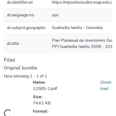
dc.identifier.uri
https://repositoriocdim.esap.edu.
dc.language.iso
spa
dc.subject.geographic
Guaitarilla Nariño - Colombia
Plan Plurianual de Inversiones Guai
dc.title
PPI Guaitarilla Nariño 2008 - 2011
Files
Original bundle
Now showing
1 - 1 of 1
Name:
Down
12585-1.pdf
load
Size:
74.61 KB
Format: