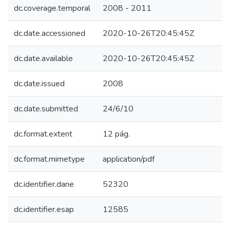
dc.coverage.temporal
2008 - 2011
dc.date.accessioned
2020-10-26T20:45:45Z
dc.date.available
2020-10-26T20:45:45Z
dc.date.issued
2008
dc.date.submitted
24/6/10
dc.format.extent
12 pág.
dc.format.mimetype
application/pdf
dc.identifier.dane
52320
dc.identifier.esap
12585