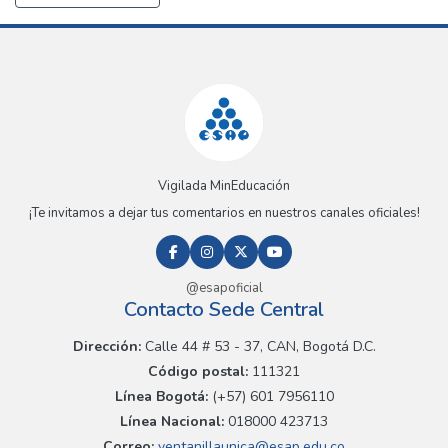
Vigilada MinEducación
¡Te invitamos a dejar tus comentarios en nuestros canales oficiales!
@esapoficial
Contacto Sede Central
Dirección:
Calle 44 # 53 - 37, CAN, Bogotá D.C.
Código postal:
111321
Línea Bogotá:
(+57) 601 7956110
Línea Nacional:
018000 423713
Correo:
ventanillaunica@esap.edu.co