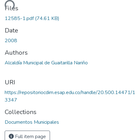
ding...
Files
12585-1.pdf
(74.61 KB)
Date
2008
Authors
Alcaldía Municipal de Guaitarilla Nariño
URI
https://repositoriocdim.esap.edu.co/handle/20.500.14471/1
3347
Collections
Documentos Municipales
Full item page