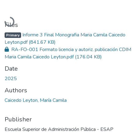
Loading...
Files
Informe 3 Final Monografia Maria Camila Caicedo
Primary
Leyton.pdf
(841.67 KB)
RA-FO-001 Formato licencia y autoriz. publicación CDIM
Maria Camila Caicedo Leyton.pdf
(176.04 KB)
Date
2025
Authors
Caicedo Leyton, María Camila
Publisher
Escuela Superior de Administración Pública - ESAP