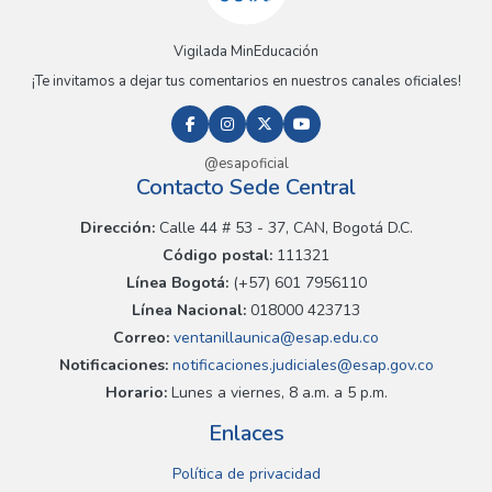
Vigilada MinEducación
¡Te invitamos a dejar tus comentarios en nuestros canales oficiales!
@esapoficial
Contacto Sede Central
Dirección:
Calle 44 # 53 - 37, CAN, Bogotá D.C.
Código postal:
111321
Línea Bogotá:
(+57) 601 7956110
Línea Nacional:
018000 423713
Correo:
ventanillaunica@esap.edu.co
Notificaciones:
notificaciones.judiciales@esap.gov.co
Horario:
Lunes a viernes, 8 a.m. a 5 p.m.
Enlaces
Política de privacidad