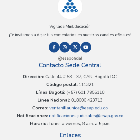
Vigilada MinEducación
¡Te invitamos a dejar tus comentarios en nuestros canales oficiales!
@esapoficial
Contacto Sede Central
Dirección:
Calle 44 # 53 - 37, CAN, Bogotá D.C.
Código postal:
111321
Línea Bogotá:
(+57) 601 7956110
Línea Nacional:
018000 423713
Correo:
ventanillaunica@esap.edu.co
Notificaciones:
notificaciones.judiciales@esap.gov.co
Horario:
Lunes a viernes, 8 a.m. a 5 p.m.
Enlaces