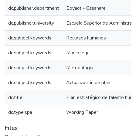
dc.publisher.department
Boyacá - Casanare.
dc.publisher.university
Escuela Superior de Administrac
dc.subject.keywords
Recursos humanos
dc.subject.keywords
Marco legal
dc.subject.keywords
Metodología
dc.subject.keywords
Actualización de plan
dc.title
Plan estratégico de talento hu
dc.type.spa
Working Paper
Files