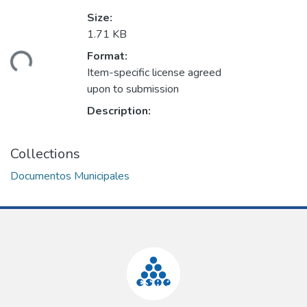
Size:
1.71 KB
Format:
ding...
Item-specific license agreed
upon to submission
Description:
Collections
Documentos Municipales