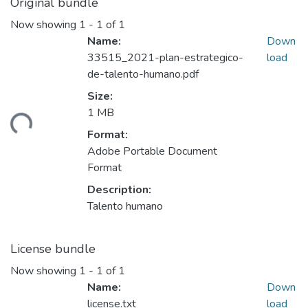
Original bundle
Now showing
1 - 1 of 1
Name:
Down
33515_2021-plan-estrategico-
load
de-talento-humano.pdf
Size:
1 MB
ding...
Format:
Adobe Portable Document
Format
Description:
Talento humano
License bundle
Now showing
1 - 1 of 1
Name:
Down
license.txt
load