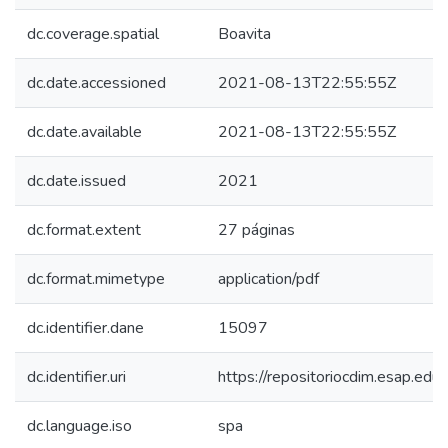
dc.coverage.spatial
Boavita
dc.date.accessioned
2021-08-13T22:55:55Z
dc.date.available
2021-08-13T22:55:55Z
dc.date.issued
2021
dc.format.extent
27 páginas
dc.format.mimetype
application/pdf
dc.identifier.dane
15097
dc.identifier.uri
https://repositoriocdim.esap.e
dc.language.iso
spa