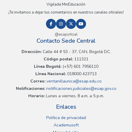
Vigilada MinEducación
¡Te invitamos a dejar tus comentarios en nuestros canales oficiales!
@esapoficial
Contacto Sede Central
Dirección:
Calle 44 # 53 - 37, CAN, Bogotá D.C.
Código postal:
111321
Línea Bogotá:
(+57) 601 7956110
Línea Nacional:
018000 423713
Correo:
ventanillaunica@esap.edu.co
Notificaciones:
notificaciones.judiciales@esap.gov.co
Horario:
Lunes a viernes, 8 a.m. a 5 p.m.
Enlaces
Política de privacidad
Academusoft