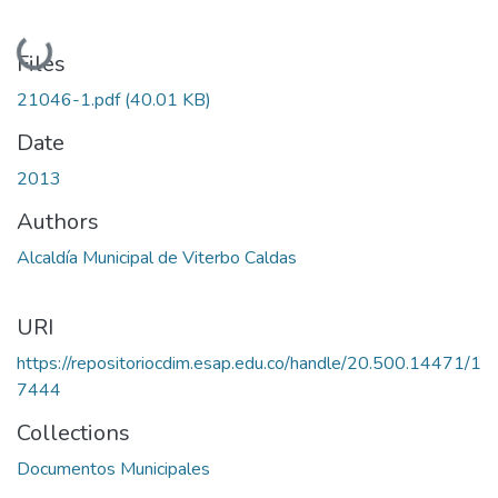
Loading...
Files
21046-1.pdf
(40.01 KB)
Date
2013
Authors
Alcaldía Municipal de Viterbo Caldas
URI
https://repositoriocdim.esap.edu.co/handle/20.500.14471/1
7444
Collections
Documentos Municipales