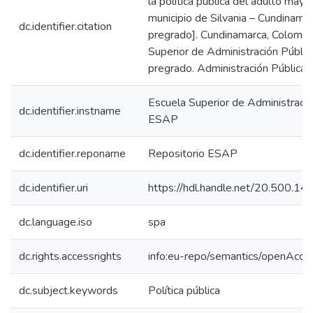
la política pública del adulto mayo
municipio de Silvania – Cundinamar
dc.identifier.citation
pregrado]. Cundinamarca, Colombi
Superior de Administración Públic
pregrado. Administración Pública Te
Escuela Superior de Administració
dc.identifier.instname
ESAP
dc.identifier.reponame
Repositorio ESAP
dc.identifier.uri
https://hdl.handle.net/20.500.
dc.language.iso
spa
dc.rights.accessrights
info:eu-repo/semantics/openAcce
dc.subject.keywords
Política pública