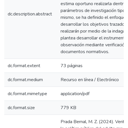
estima oportuno realizarla dentro 
parámetros de investigación tipo d
dc.description.abstract
mismo, se ha definido el enfoque c
desarrollar los objetivos trazados
realizarán por medio de la indagac
plantea desarrollar el instrumento
observación mediante verificación 
documentos normativos.
dc.format.extent
73 páginas
dc.format.medium
Recurso en línea / Electrónico
dc.format.mimetype
application/pdf
dc.format.size
779 KB
Prada Bernal, M. Z. (2024). Verifica