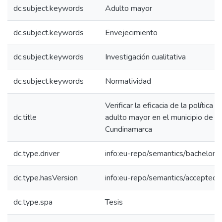
dc.subject.keywords
Adulto mayor
dc.subject.keywords
Envejecimiento
dc.subject.keywords
Investigación cualitativa
dc.subject.keywords
Normatividad
Verificar la eficacia de la política p
dc.title
adulto mayor en el municipio de Si
Cundinamarca
dc.type.driver
info:eu-repo/semantics/bachelorT
dc.type.hasVersion
info:eu-repo/semantics/acceptedV
dc.type.spa
Tesis