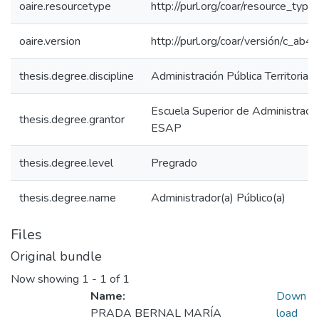
oaire.resourcetype
http://purl.org/coar/resource_type
oaire.version
http://purl.org/coar/versión/c_a
thesis.degree.discipline
Administración Pública Territorial
Escuela Superior de Administració
thesis.degree.grantor
ESAP
thesis.degree.level
Pregrado
thesis.degree.name
Administrador(a) Público(a)
Files
Original bundle
Now showing
1 - 1 of 1
Name:
Down
PRADA BERNAL MARÍA
load