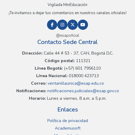
Vigilada MinEducación
¡Te invitamos a dejar tus comentarios en nuestros canales oficiales!
@esapoficial
Contacto Sede Central
Dirección:
Calle 44 # 53 - 37, CAN, Bogotá D.C.
Código postal:
111321
Línea Bogotá:
(+57) 601 7956110
Línea Nacional:
018000 423713
Correo:
ventanillaunica@esap.edu.co
Notificaciones:
notificaciones.judiciales@esap.gov.co
Horario:
Lunes a viernes, 8 a.m. a 5 p.m.
Enlaces
Política de privacidad
Academusoft