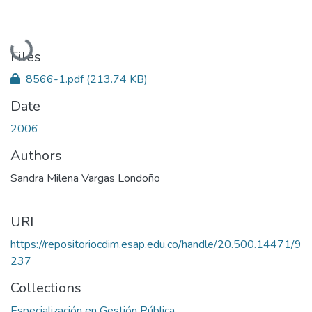
Loading...
Files
8566-1.pdf
(213.74 KB)
Date
2006
Authors
Sandra Milena Vargas Londoño
URI
https://repositoriocdim.esap.edu.co/handle/20.500.14471/9
237
Collections
Especialización en Gestión Pública