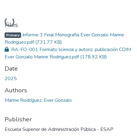
Loading...
Files
Informe 3 Final Monografia Ever Gonzalo Marine
Primary
Rodriguez.pdf
(731.77 KB)
RA-FO-001 Formato licencia y autoriz. publicación CDIM
Ever Gonzalo Marine Rodriguez.pdf
(178.92 KB)
Date
2025
Authors
Marine Rodríguez, Ever Gonzalo
Publisher
Escuela Superior de Administración Pública - ESAP