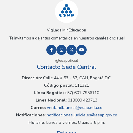
Vigilada MinEducación
¡Te invitamos a dejar tus comentarios en nuestros canales oficiales!
@esapoficial
Contacto Sede Central
Dirección:
Calle 44 # 53 - 37, CAN, Bogotá D.C.
Código postal:
111321
Línea Bogotá:
(+57) 601 7956110
Línea Nacional:
018000 423713
Correo:
ventanillaunica@esap.edu.co
Notificaciones:
notificaciones.judiciales@esap.gov.co
Horario:
Lunes a viernes, 8 a.m. a 5 p.m.