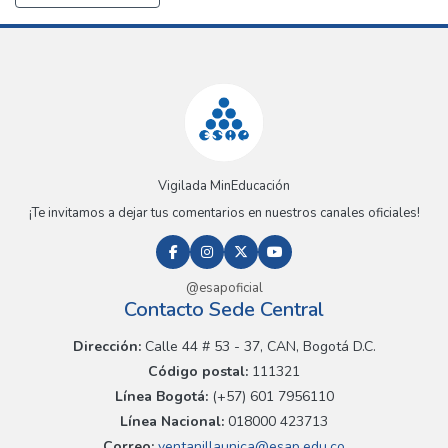
Vigilada MinEducación
¡Te invitamos a dejar tus comentarios en nuestros canales oficiales!
@esapoficial
Contacto Sede Central
Dirección:
Calle 44 # 53 - 37, CAN, Bogotá D.C.
Código postal:
111321
Línea Bogotá:
(+57) 601 7956110
Línea Nacional:
018000 423713
Correo:
ventanillaunica@esap.edu.co