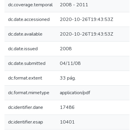
dc.coverage.temporal
2008 - 2011
dc.date.accessioned
2020-10-26T19:43:53Z
dc.date.available
2020-10-26T19:43:53Z
dc.date.issued
2008
dc.date.submitted
04/11/08
dc.format.extent
33 pág.
dc.format.mimetype
application/pdf
dc.identifier.dane
17486
dc.identifier.esap
10401