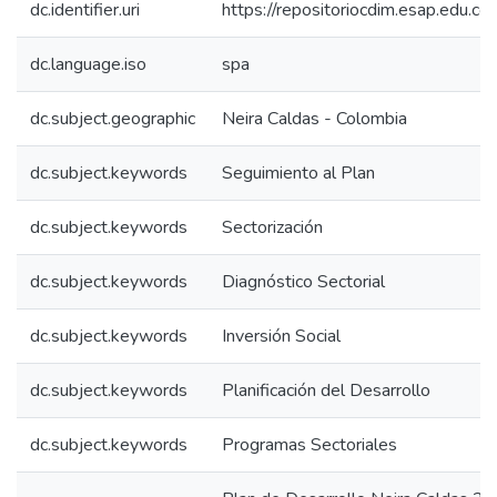
dc.identifier.uri
https://repositoriocdim.esap.edu.
dc.language.iso
spa
dc.subject.geographic
Neira Caldas - Colombia
dc.subject.keywords
Seguimiento al Plan
dc.subject.keywords
Sectorización
dc.subject.keywords
Diagnóstico Sectorial
dc.subject.keywords
Inversión Social
dc.subject.keywords
Planificación del Desarrollo
dc.subject.keywords
Programas Sectoriales