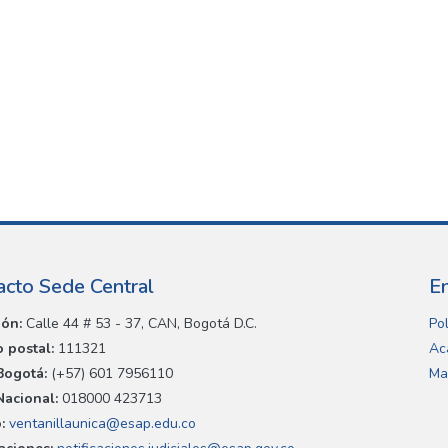
acto Sede Central
E
ión:
Calle 44 # 53 - 37, CAN, Bogotá D.C.
Pol
 postal:
111321
Ac
Bogotá:
(+57) 601 7956110
Ma
Nacional:
018000 423713
:
ventanillaunica@esap.edu.co