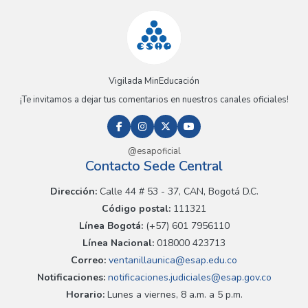
Vigilada MinEducación
¡Te invitamos a dejar tus comentarios en nuestros canales oficiales!
@esapoficial
Contacto Sede Central
Dirección:
Calle 44 # 53 - 37, CAN, Bogotá D.C.
Código postal:
111321
Línea Bogotá:
(+57) 601 7956110
Línea Nacional:
018000 423713
Correo:
ventanillaunica@esap.edu.co
Notificaciones:
notificaciones.judiciales@esap.gov.co
Horario:
Lunes a viernes, 8 a.m. a 5 p.m.