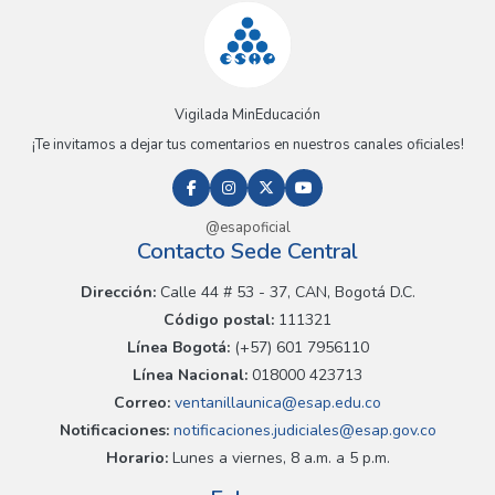
Vigilada MinEducación
¡Te invitamos a dejar tus comentarios en nuestros canales oficiales!
@esapoficial
Contacto Sede Central
Dirección:
Calle 44 # 53 - 37, CAN, Bogotá D.C.
Código postal:
111321
Línea Bogotá:
(+57) 601 7956110
Línea Nacional:
018000 423713
Correo:
ventanillaunica@esap.edu.co
Notificaciones:
notificaciones.judiciales@esap.gov.co
Horario:
Lunes a viernes, 8 a.m. a 5 p.m.